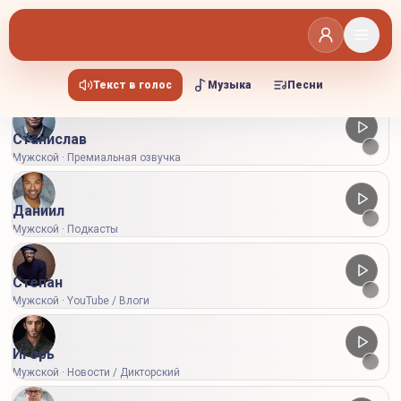
Выберите голос
Мужские
Женские
Текст в голос
Музыка
Песни
Станислав
Стандартная
Продвинутая
Мужской · Премиальная озвучка
Настройки
Даниил
Мужской · Подкасты
Степан
Мужской · YouTube / Влоги
Здесь появятся сгенерированные аудио
Игорь
Мужской · Новости / Дикторский