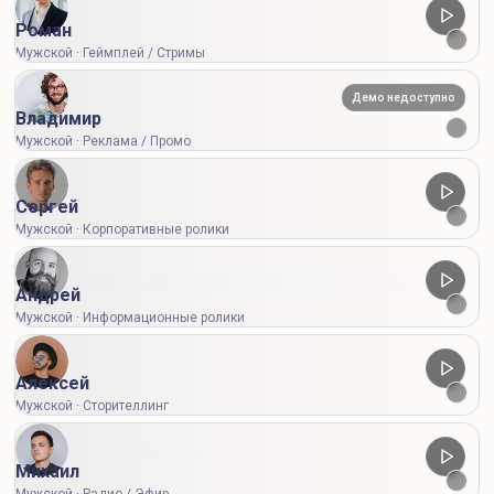
Роман
Мужской · Геймплей / Стримы
Демо недоступно
Владимир
Мужской · Реклама / Промо
Тариф:
0 кр.
Сергей
Мужской · Корпоративные ролики
Часто задаваемые вопросы
Андрей
Мужской · Информационные ролики
Коротко о голосах, символах, тарифах и разовой
оплате
Алексей
Мужской · Сторителлинг
Что такое нейроозвучка текста?
Михаил