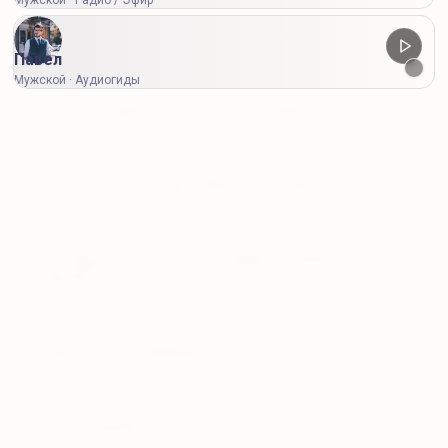
Мужской · Радио / Эфир
Чем отличаются бесплатные и премиум-голоса?
Павел
Мужской · Аудиогиды
Сколько символов доступно для озвучки?
Можно ли купить одну озвучку без подписки?
Что будет, если у меня есть тариф, но символов не
хватает?
Нужно ли регистрироваться для разовой оплаты?
В каком формате я получу результат?