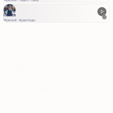
Мужской · Радио / Эфир
Чем отличаются бесплатные и премиум-голоса?
Павел
Мужской · Аудиогиды
Сколько символов доступно для озвучки?
Можно ли купить одну озвучку без подписки?
Что будет, если у меня есть тариф, но символов не
хватает?
Нужно ли регистрироваться для разовой оплаты?
В каком формате я получу результат?