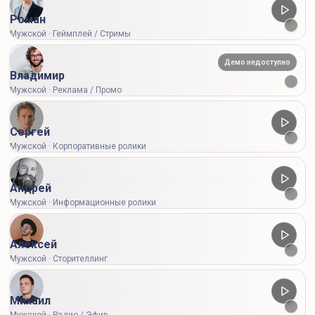
Роман
Мужской · Геймплей / Стримы
Демо недоступно
Владимир
Мужской · Реклама / Промо
Тариф:
0 кр.
Сергей
Мужской · Корпоративные ролики
Часто задаваемые вопросы
Андрей
Мужской · Информационные ролики
Коротко о голосах, символах, тарифах и разовой
оплате
Алексей
Мужской · Сторителлинг
Что такое нейроозвучка текста?
Михаил