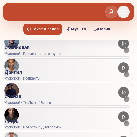
Выберите голос
Мужские
Женские
Текст в голос
Музыка
Песни
Станислав
Стандартная
Продвинутая
Мужской · Премиальная озвучка
Настройки
Даниил
Мужской · Подкасты
Степан
Мужской · YouTube / Влоги
Здесь появятся сгенерированные аудио
Игорь
Мужской · Новости / Дикторский