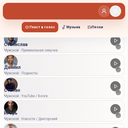
Выберите голос
Мужские
Женские
Текст в голос
Музыка
Песни
Станислав
Стандартная
Продвинутая
Мужской · Премиальная озвучка
Настройки
Даниил
Мужской · Подкасты
Степан
Мужской · YouTube / Влоги
Здесь появятся сгенерированные аудио
Игорь
Мужской · Новости / Дикторский