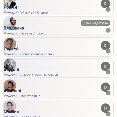
Роман
Мужской · Геймплей / Стримы
Демо недоступно
Владимир
Мужской · Реклама / Промо
Тариф:
0 кр.
Сергей
Мужской · Корпоративные ролики
Часто задаваемые вопросы
Андрей
Мужской · Информационные ролики
Коротко о голосах, символах, тарифах и разовой
оплате
Алексей
Мужской · Сторителлинг
Что такое нейроозвучка текста?
Михаил